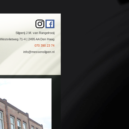
Slijperij J.M. van Rangelrooij
Westvlietweg 71-4 | 2495 AA Den Haag
070 390 23 74
info@messenslijpen.nl